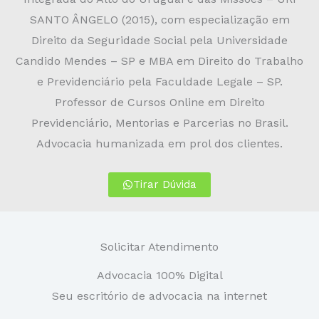
SANTO ÂNGELO (2015), com especialização em
c
Direito da Seguridade Social pela Universidade
Candido Mendes – SP e MBA em Direito do Trabalho
o
e Previdenciário pela Faculdade Legale – SP.
Professor de Cursos Online em Direito
m
Previdenciário, Mentorias e Parcerias no Brasil.
Advocacia humanizada em prol dos clientes.
o
Tirar Dúvida
5
d
Solicitar Atendimento
e
Advocacia 100% Digital
Seu escritório de advocacia na internet
5