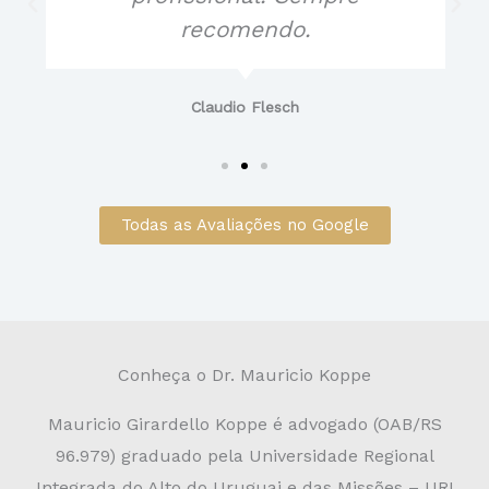
s
recomendo.
s
Claudio Flesch
i
f
Todas as Avaliações no Google
i
c
a
Conheça o Dr. Mauricio Koppe
d
Mauricio Girardello Koppe é advogado (OAB/RS
96.979) graduado pela Universidade Regional
o
Integrada do Alto do Uruguai e das Missões – URI