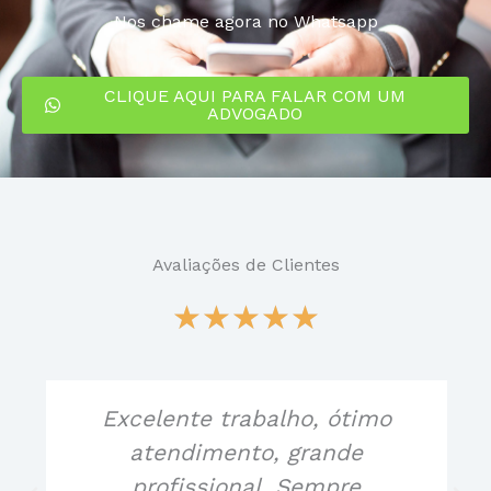
Nos chame agora no Whatsapp
CLIQUE AQUI PARA FALAR COM UM
ADVOGADO
Avaliações de Clientes
C
★
★
★
★
★
l
Excelente trabalho, ótimo
a
atendimento, grande
profissional. Sempre