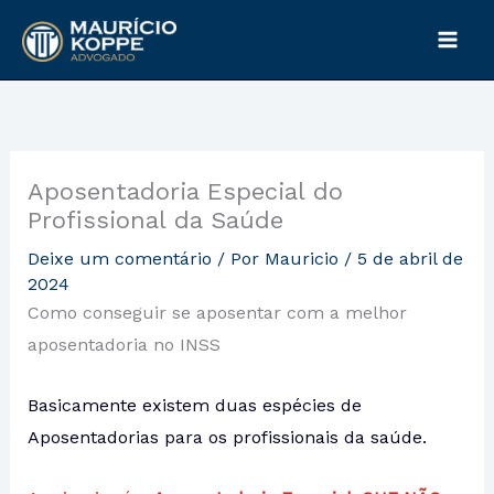
Ir
P
para
e
o
s
conteúdo
q
u
Aposentadoria Especial do
i
Profissional da Saúde
s
Deixe um comentário
/ Por
Mauricio
/
5 de abril de
a
2024
r
Como conseguir se aposentar com a melhor
aposentadoria no INSS
Basicamente existem duas espécies de
Aposentadorias para os profissionais da saúde.